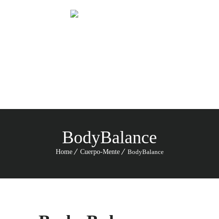
Menu
987 6543 210
BodyBalance
Home
Cuerpo-Mente
BodyBalance