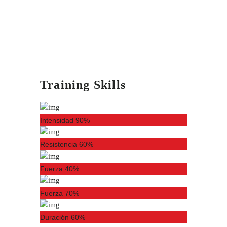
Training Skills
Intensidad
90%
Resistencia
60%
Fuerza
40%
Fuerza
70%
Duración
60%